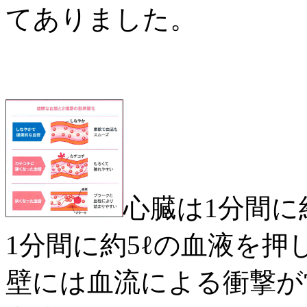
てありました。
心臓は1分間に約
1分間に約5ℓの血液を
壁には血流による衝撃が