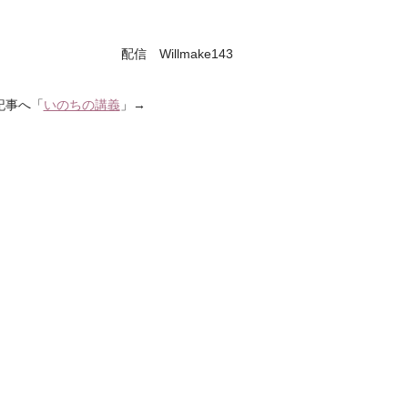
配信 Willmake143
記事へ「
いのちの講義
」→