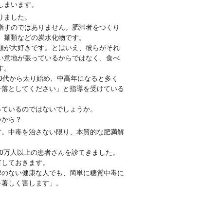
しまいます。
りました。
指すのではありません。肥満者をつくり
、麺類などの炭水化物です。
類が大好きです。とはいえ、彼らがそれ
い意地が張っているからではなく、食べ
す。
0代から太り始め、中高年になると多く
を落としてください」と指導を受けている
っているのではないでしょうか。
いから？
。中毒を治さない限り、本質的な肥満解
20万人以上の患者さんを診てきました。
言しておきます。
縁のない健康な人でも、簡単に糖質中毒に
を著しく害します」。