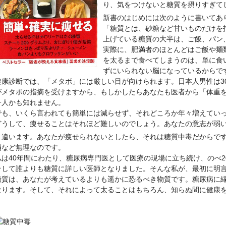
り、気をつけないと糖質を摂りすぎて
新書のはじめには次のように書いてあ
「糖質とは、砂糖など甘いものだけを
上げている糖質の大半は、ご飯、パン
実際に、肥満者のほとんどはご飯や麺
を太るまで食べてしまうのは、単に食
ずにいられない脳になっているからで
健康診断では、「メタボ」には厳しい目が向けられます。日本人男性は3
がメタボの指摘を受けますから、もしかしたらあなたも医者から「体重
一人かも知れません。
でも、いくら言われても簡単には減らせず、それどころか年々増えてい
どうして、痩せることはそれほど難しいのでしょう。あなたの意志が弱
違います。あなたが痩せられないとしたら、それは糖質中毒だからです
消など無理なのです。
私は40年間にわたり、糖尿病専門医として医療の現場に立ち続け、のべ
そして誰よりも糖質に詳しい医師となりました。そんな私が、最初に明
糖質は、あなたが考えているよりも遥かに恐るべき物質です。糖尿病に
なります。そして、それによって太ることはもちろん、知らぬ間に健康