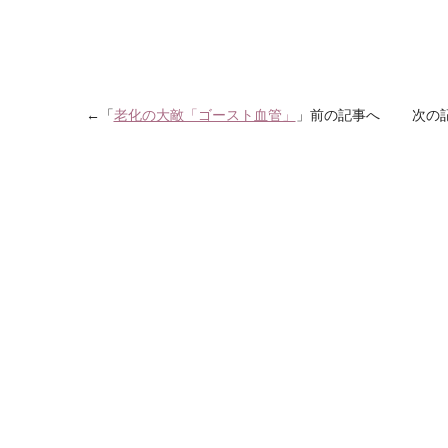
←「
老化の大敵「ゴースト血管」
」前の記事へ 次の