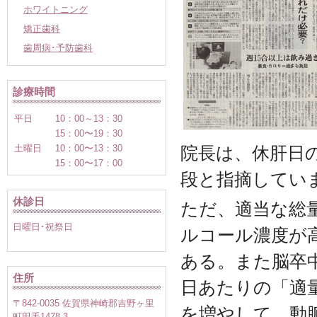
ホワイトニング
矯正歯科
歯周病･予防歯科
診療時間
平日
10：00～13：30
15：00〜19：30
土曜日
10：00〜13：30
院長は、休肝日
15：00〜17：00
段と指摘してい
休診日
ただ、適当な総
日曜日･祝祭日
ルコール濃度が
ある。また脳卒
住所
日あたりの「適
〒842-0035 佐賀県神崎郡吉野ヶ里
を増やして、動
町田手1478-3