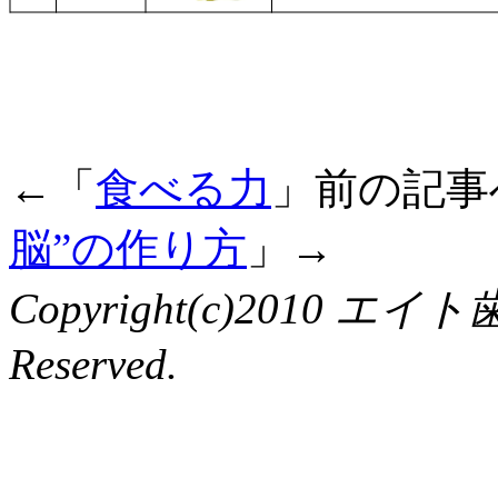
←「
食べる力
」前の記
脳”の作り方
」→
Copyright(c)2010 エイ
Reserved.